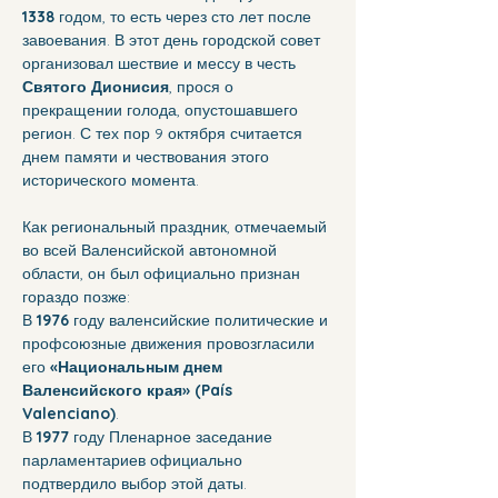
1338
 годом, то есть через сто лет после 
завоевания. В этот день городской совет 
организовал шествие и мессу в честь 
Святого Дионисия
, прося о 
прекращении голода, опустошавшего 
регион. С тех пор 9 октября считается 
днем памяти и чествования этого 
исторического момента.
Как региональный праздник, отмечаемый 
во всей Валенсийской автономной 
области, он был официально признан 
гораздо позже:
В 
1976
 году валенсийские политические и 
профсоюзные движения провозгласили 
его 
«Национальным днем 
Валенсийского края» (País 
Valenciano)
. 
В 
1977
 году Пленарное заседание 
парламентариев официально 
подтвердило выбор этой даты.