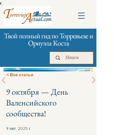
:
Твой полный гид по Торревьехе и
Ориуэла Коста
< Все статьи
9 октября — День
Главная
Бизнесам
Реклама
Валенсийского
сообщества!
9 окт. 2025 г.