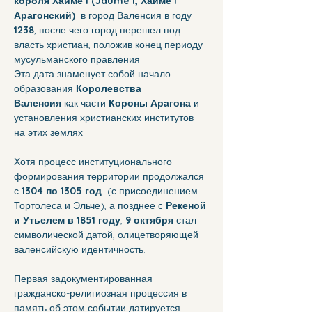
короля Хайме I (Jaume I, Хайме I 
Арагонский)
  в город Валенсия в году 
1238
, после чего город перешел под 
власть христиан, положив конец периоду 
мусульманского правления.
Эта дата знаменует собой начало 
образования 
Королевства 
Валенсия
 как части 
Короны Арагона
 и 
установления христианских институтов 
на этих землях.
Хотя процесс институционального 
формирования территории продолжался 
с 
1304 по 1305 год
  (с присоединением 
Тортолеса и Эльче), а позднее с 
Рекеной 
и Утьелем в 1851 году
, 
9 октября
 стал 
символической датой, олицетворяющей 
валенсийскую идентичность.
Первая задокументированная 
гражданско-религиозная процессия в 
память об этом событии датируется 