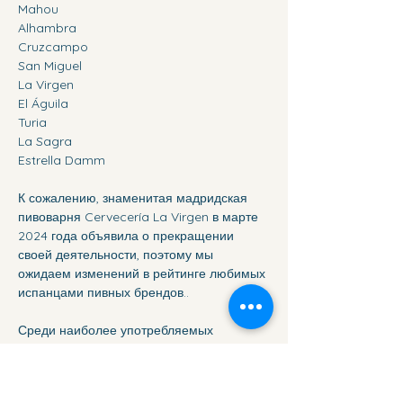
Mahou
Alhambra
Cruzcampo
San Miguel
La Virgen
El Águila
Turia
La Sagra
Estrella Damm
К сожалению, знаменитая мадридская 
пивоварня Cervecería La Virgen в марте 
2024 года объявила о прекращении 
своей деятельности, поэтому мы 
ожидаем изменений в рейтинге любимых 
испанцами пивных брендов..
Среди наиболее употребляемых 
международных брендов - 
Heineken
 (его предпочитают 58 % 
испанцев), 
Corona
 (38 %) и 
Amstel 
(36 