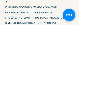
Именно поэтому такие события 
внимательно отслеживаются 
специалистами — не из-за угрозы людям, 
а из-за возможных технических 
последствий.
Почему некоторые люди 
чувствуют недомогание
Научных доказательств прямого влияния 
солнечных бурь на здоровье человека 
нет.
Однако в периоды сильной геомагнитной 
активности некоторые люди 
действительно отмечают:
усталость,
головную боль,
нарушение сна.
Скорее всего, это связано не с 
радиацией, а с общими изменениями в 
атмосфере, давлении и биоритмах.