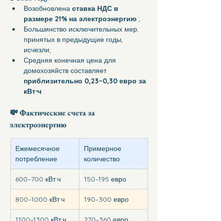
Возобновлена 
ставка НДС в 
размере 21% на электроэнергию
 ;
Большинство исключительных мер, 
принятых в предыдущие годы, 
исчезли;
Средняя конечная цена для 
домохозяйств составляет 
приблизительно 0,23–0,30 евро за 
кВт⋅ч
 .
💸 
Фактические счета за 
электроэнергию
Ежемесячное 
Примерное 
потребление
количество
600–700 кВт·ч
150–195 евро
800–1000 кВт·ч
190–300 евро
1100–1300 кВт·ч
270–360 евро