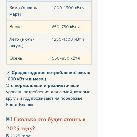
Зима (январь-
1000–1300 кВт·ч
март)
Весна
650–750 кВт·ч
Лето (июль–
1250–1300 кВт·ч
август)
Осень
550–850 кВт·ч
📌 
Среднегодовое потребление: около 
1000 кВт·ч в месяц.
Это 
нормальный и реалистичный
уровень потребления для семей, которые 
круглый год проживают на побережье 
Коста-Бланка.
💶 
Сколько это будет стоить в 
2025 году?
В 2025 году: