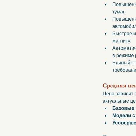
Повышенна
туман. 
Повышенна
автомобиля
Быстрое и
магниту. 
Автоматич
в режиме 
Единый ст
требовани
Средняя цен
Цена зависит о
актуальные це
Базовые м
Модели с
Усоверше