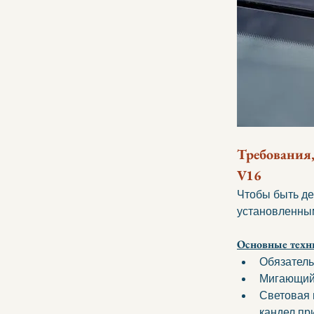
Требования,
V16
Чтобы быть де
установленны
Основные техн
Обязатель
Мигающий 
Световая 
кандел при