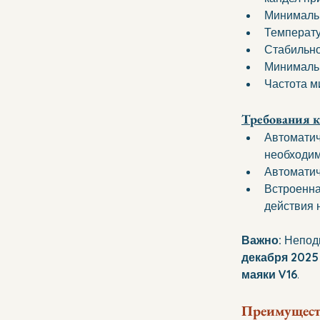
Минимальн
Температу
Стабильно
Минимальн
Частота ми
Требования к
Автоматич
необходим
Автоматич
Встроенна
действия 
Важно: 
Непод
декабря 2025
маяки V16
.
Преимущест