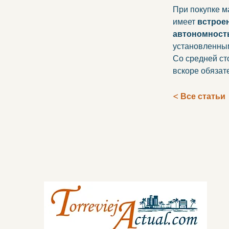
При покупке м
имеет 
встрое
автономность
установленны
Со средней ст
вскоре обязат
< Все статьи