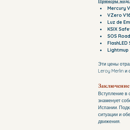
Примеры модел
Mercury 
VZero V1
Luz de Em
KSIX Safet
SOS Road
FlashLED 
Lightmup 
Эти цены отра
Leroy Merlin 
Заключение
Вступление в 
знаменует соб
Испании. Подк
ситуации и об
движения.