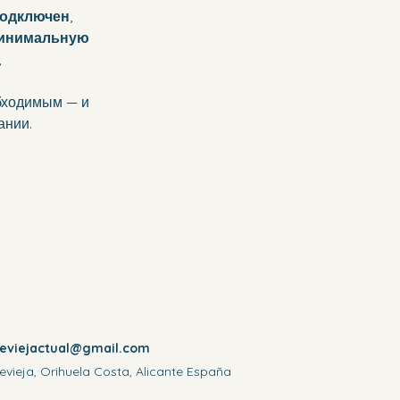
одключен
, 
инимальную 
 
обходимым — и 
ании.
reviejactual@gmail.com
evieja, Orihuela Costa, Alicante España