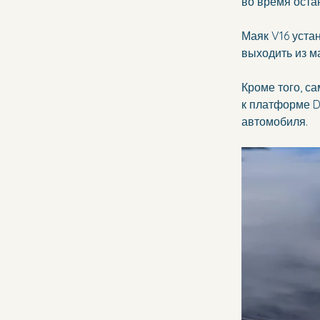
во время остан
Маяк V16 уста
выходить из м
Кроме того, с
к платформе D
автомобиля.