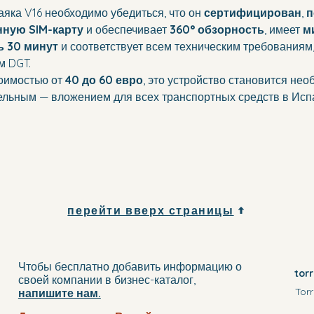
аяка V16 необходимо убедиться, что он 
сертифицирован
, 
п
нную SIM-карту
 и обеспечивает 
360° обзорность
, имеет 
м
 30 минут 
и соответствует всем техническим требованиям,
м DGT.
оимостью от 
40 до 60 евро
, это устройство становится не
ельным — вложением для всех транспортных средств в Исп
перейти вверх страницы
Чтобы бесплатно добавить информацию о
tor
своей компании
в бизнес-каталог
,
Torr
напишите нам.