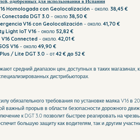
ей, одобренных для использования в Испании
V16 Homologada con Geolocalización
 – около. 
38,45 €
6 Conectada DGT 3.0
 – около 
38,50 €
ergencia V16 con Geolocalización
 – около. 
41,70 €
y Light IoT V16
 – около 
52,82 €
 V16 Connected
 – около. 
42,01 €
SOS V16
 – около 
49,90 €
Plus / Lite DGT 3.0
 – от 
42 € до 52 €
жают средний диапазон цен, доступных в таких магазинах, к
и специализированных дистрибьюторах.
силу обязательного требования по установке маяка V16 в 20
ой важный прорыв в области безопасности дорожного движ
лючение к DGT 3.0 позволит быстрее реагировать на чрезв
еспечит большую защиту как водителям, так и другим участн