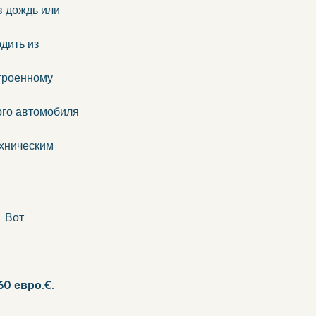
в дождь или 
дить из 
троенному 
ого автомобиля 
хническим 
 Вот 
0 евро.€.