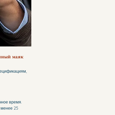
нный маяк 
пецификациям, 
чное время. 
 менее 25 