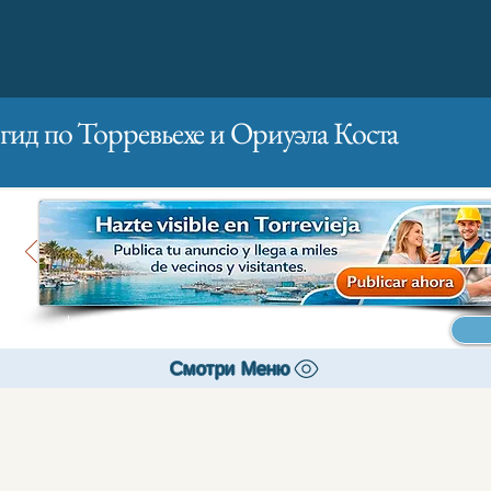
гид по Торревьехе и Ориуэла Коста
Главная
Бизнесам
Реклама
Смотри Меню