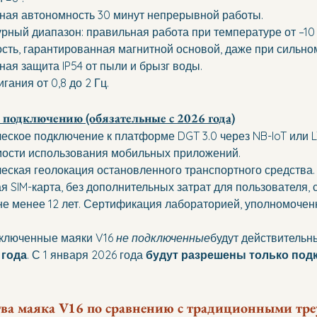
ая автономность 30 минут непрерывной работы.
рный диапазон: правильная работа при температуре от –10 °
сть, гарантированная магнитной основой, даже при сильном
ая защита IP54 от пыли и брызг воды. 
гания от 0,8 до 2 Гц.
 подключению (обязательные с 2026 года)
еское подключение к платформе DGT 3.0 через NB-IoT или LT
ости использования мобильных приложений. 
еская геолокация остановленного транспортного средства.
я SIM-карта, без дополнительных затрат для пользователя, 
не менее 12 лет. Сертификация лабораторией, уполномочен
ключенные маяки V16 
не подключенные
будут действительны
 года
. С 1 января 2026 года 
будут разрешены только под
ва маяка V16 по сравнению с традиционными тр