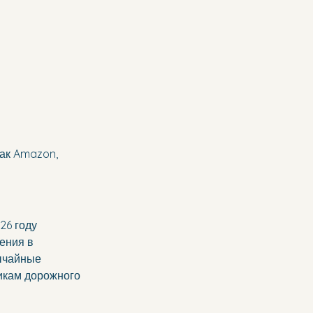
ак Amazon, 
26 году 
ения в 
ычайные 
икам дорожного 