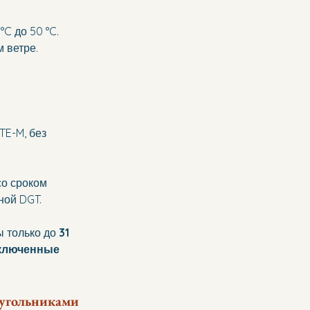
C до 50 °C. 
 ветре. 
E-M, без 
 
со сроком 
ной DGT.
 только до 
31 
ключенные 
еугольниками