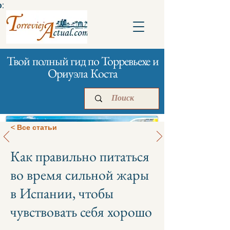
:
Твой полный гид по Торревьехе и
Ориуэла Коста
< Все статьи
Как правильно питаться
Главная
Бизнесам
Реклама
во время сильной жары
в Испании, чтобы
чувствовать себя хорошо