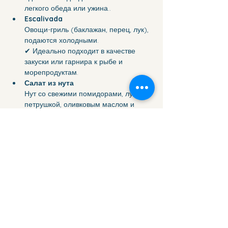
легкого обеда или ужина..
Escalivada   
Овощи-гриль (баклажан, перец, лук), 
подаются холодными.
✔ Идеально подходит в качестве 
закуски или гарнира к рыбе и 
морепродуктам.
Салат из нута  
Нут со свежими помидорами, луком, 
петрушкой, оливковым маслом и 
лимонным соком.
✔ Богат растительными белками, 
клетчаткой и минералами.
Морепродукты или рыба на пару   
Низкое содержание жира и очень 
легкое усвоение. Содержит легкие 
белки, идеально подходящие для 
здорового ужина.
✔ Их подают с лимоном и без 
тяжелых соусов.