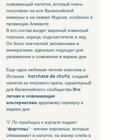
освежающий напиток, который очень 
популярен на юге Валенсийской 
коммуны и на севере Мурсии, особенно в 
провинции Аликанте. 
В его состав входят жареный ячменный 
порошок, корица, подсластители и лед. 
Он богат клетчаткой, витаминами и 
минералами, идеально подходит для 
увлажнения и освежения в жаркие дни.
Еще одна любимая летняя классика в 
Испании - 
horchata de chufa
, сладкий 
напиток из тигрового ореха, характерный 
для Валенсийского сообщества.
Это 
легкая и освежающая 
альтернатива
 здоровому перекусу в 
жаркие дни.
💡 
По традиции
 к хорчате подают 
"
фартоны
" - мягкие пирожные, которые 
обмакивают в напиток, на манер хлеба в 