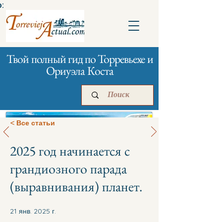
:
Твой полный гид по Торревьехе и
Ориуэла Коста
< Все статьи
2025 год начинается с
Главная
Бизнесам
Реклама
грандиозного парада
(выравнивания) планет.
21 янв. 2025 г.