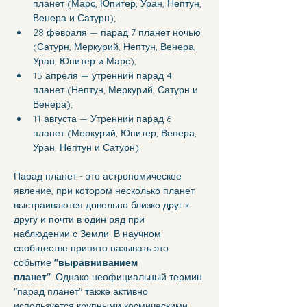
планет (Марс, Юпитер, Уран, Нептун, 
Венера и Сатурн);
28 февраля — парад 7 планет ночью 
(Сатурн, Меркурий, Нептун, Венера, 
Уран, Юпитер и Марс);
15 апреля — утренний парад 4 
планет (Нептун, Меркурий, Сатурн и 
Венера);
11 августа — Утренний парад 6 
планет (Меркурий, Юпитер, Венера, 
Уран, Нептун и Сатурн).
Парад планет - это астрономическое 
явление, при котором несколько планет 
выстраиваются довольно близко друг к 
другу и почти в один ряд при 
наблюдении с Земли. В научном 
сообществе принято называть это 
событие
 "выравниванием 
планет"
. Однако неофициальный термин 
"парад планет" также активно 
используется крупными космическими 