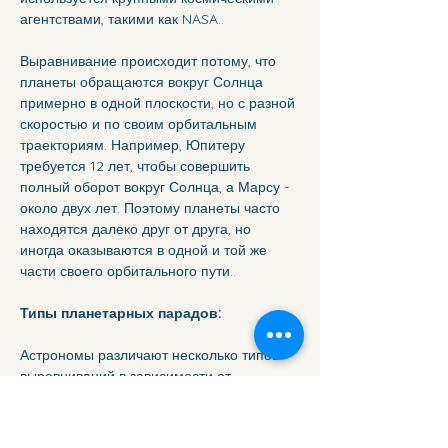
агентствами, такими как NASA..
Выравнивание происходит потому, что 
планеты обращаются вокруг Солнца 
примерно в одной плоскости, но с разной 
скоростью и по своим орбитальным 
траекториям. Например, Юпитеру 
требуется 12 лет, чтобы совершить 
полный оборот вокруг Солнца, а Марсу - 
около двух лет. Поэтому планеты часто 
находятся далеко друг от друга, но 
иногда оказываются в одной и той же 
части своего орбитального пути..
Типы планетарных парадов:
Астрономы различают несколько типов 
выравниваний в зависимости от 
количества участвующих планет. Среди 
них:
мини-выравнивание - из 3 планет;