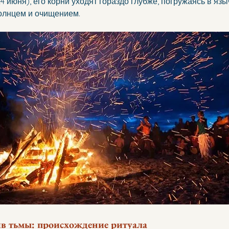
24 июня), его корни уходят гораздо глубже, погружаясь в яз
олнцем и очищением.
в тьмы: происхождение ритуала