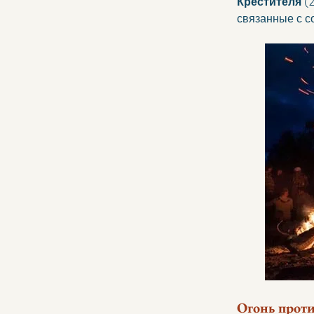
Крестителя
 (
связанные с с
Огонь проти