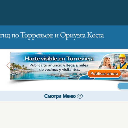
гид по Торревьехе и Ориуэла Коста
Главная
Бизнесам
Реклама
Смотри Меню