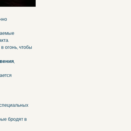
нно 
ваемые 
акта.
в огонь, чтобы 
овения
, 
ается 
 специальных 
рые бродят в 