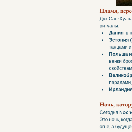
Пламя, пер
Дух Сан-Хуана
ритуалы:
Дания:
 в 
Эстония 
танцами и
Польша и 
венки бро
свойствам
Великобр
парадами,
Ирланди
Ночь, кото
Сегодня 
Noch
Это ночь, ког
огне, а будущ