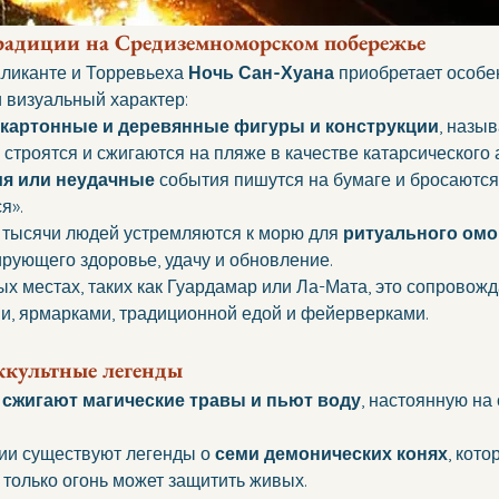
радиции на Средиземноморском побережье
ликанте и Торревьеха 
Ночь Сан-Хуана 
приобретает особе
 визуальный характер:
картонные и деревянные фигуры и конструкции
, назы
, строятся и сжигаются на пляже в качестве катарсического 
я или неудачные
 события пишутся на бумаге и бросаются 
я».
 тысячи людей устремляются к морю для 
ритуального ом
рующего здоровье, удачу и обновление.
ых местах, таких как Гуардамар или Ла-Мата, это сопровожд
и, ярмарками, традиционной едой и фейерверками.
ккультные легенды
 
сжигают магические травы и пьют воду
, настоянную на
ии существуют легенды о 
семи демонических конях
, кото
и только огонь может защитить живых.