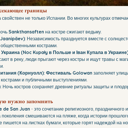
есекающее границы
 свойствен не только Испании. Во многих культурах отмеча
ночь 
Sankthansaften
 на костре сжигают ведьму.
(Jaanipäev)
: Независимость празднуется вместе с солнцест
 общественными кострами.
Украина (Noc Kupały в Польше и Іван Купала в Украине
сают в реку, люди прыгают через костры и ищут травы с маг
и.
итания (Корнуолл): Фестиваль Golowan
 заполняет улиц
 кострами и публичными выступлениями.
я
: Ночь костров сохраняет древние ритуалы защиты и плодо
рую нужно запомнить
e de San Juan
 - это сочетание религиозного, праздничного и
да поколения смешиваются на пляже, когда истории прошлог
ее пишется на листках бумаги, которые горят надеждой на н