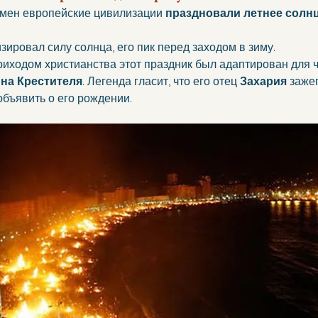
мен европейские цивилизации 
праздновали летнее солн
зировал силу солнца, его пик перед заходом в зиму.
риходом христианства этот праздник был адаптирован для 
на Крестителя
. Легенда гласит, что его отец 
Захария
 заже
объявить о его рождении.