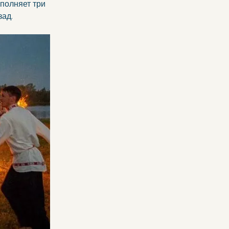
сполняет три 
зад.