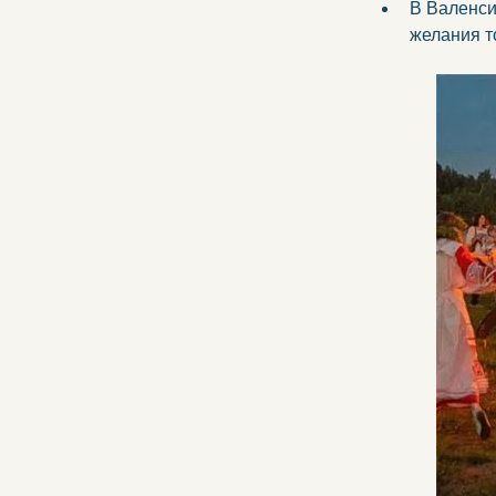
В Валенси
желания т