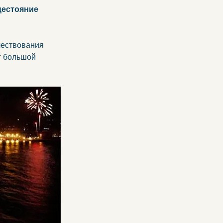
цестояние 
чествования 
г большой 