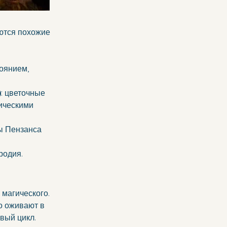
ются похожие 
оянием, 
)
: цветочные 
ическими 
ы Пензанса 
родия.
 магического. 
о оживают в 
овый цикл.