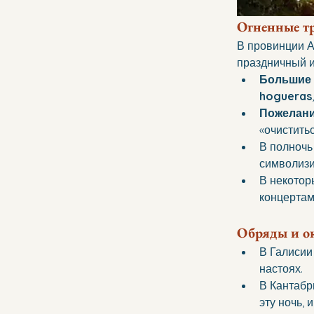
Огненные т
В провинции А
праздничный и
Большие 
hogueras
Пожелани
«очиститьс
В полночь
символизи
В некотор
концертам
Обряды и о
В Галисии
настоях.
В Кантабр
эту ночь, 