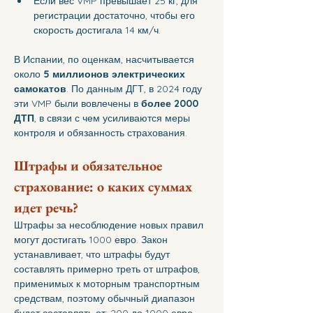
Если вес VMP превышает 25 кг, для 
регистрации достаточно, чтобы его 
скорость достигала 14 км/ч.
В Испании, по оценкам, насчитывается 
около 
5 миллионов электрических 
самокатов
. По данным ДГТ, в 2024 году 
эти VMP были вовлечены в 
более 2000 
ДТП
, в связи с чем усиливаются меры 
контроля и обязанность страхования.
Штрафы и обязательное 
страхование: о каких суммах 
идет речь?
Штрафы за несоблюдение новых правил 
могут достигать 1000 евро. Закон 
устанавливает, что штрафы будут 
составлять примерно треть от штрафов, 
применимых к моторным транспортным 
средствам, поэтому обычный диапазон 
будет составлять от: 200 до 1000 евро. 