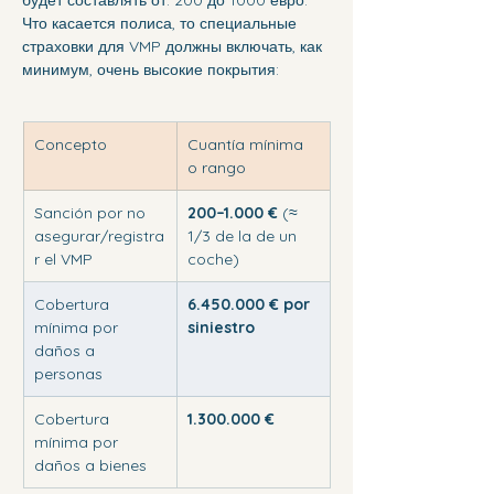
Что касается полиса, то специальные 
страховки для VMP должны включать, как 
минимум, очень высокие покрытия:
Concepto
Cuantía mínima 
o rango
Sanción por no 
200–1.000 €
 (≈ 
asegurar/registra
1/3 de la de un 
r el VMP
coche)
Cobertura 
6.450.000 € por 
mínima por 
siniestro
daños a 
personas
Cobertura 
1.300.000 €
mínima por 
daños a bienes