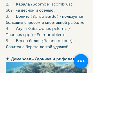
2.      Кабала (Scomber scombrus) - 
обычна весной и осенью..
3.      Бонито (Sarda sarda) - пользуется 
большим спросом в спортивной рыбалке..
4.      Атун (Katsuwonus pelamis / 
Thunnus spp.) - En mar abierto..
5.      Белон белон (Belone belone) - 
Ловится с берега легкой удочкой..
🐠 
Демерсаль (донная и рифовая)
.
:
6. Дорада (Sparus aurata) - очень 
популярна среди рыбаков и поваров..