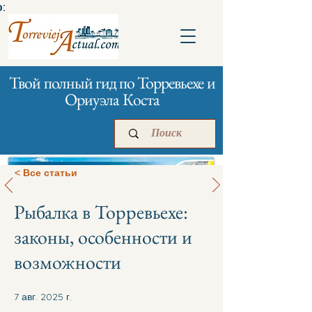
:
Твой полный гид по Торревьехе и
Ориуэла Коста
< Все статьи
Рыбалка в Торревьехе:
Главная
Бизнесам
Реклама
законы, особенности и
возможности
7 авг. 2025 г.