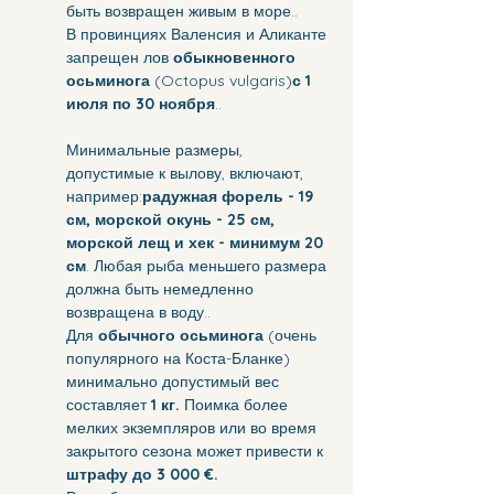
быть возвращен живым в море..
В провинциях Валенсия и Аликанте 
запрещен лов 
обыкновенного 
осьминога
 (Octopus vulgaris)
с 1 
июля по 30 ноября
..
Минимальные размеры, 
допустимые к вылову, включают, 
например:
радужная форель - 19 
см, морской окунь - 25 см, 
морской лещ и хек - минимум 20 
см
. Любая рыба меньшего размера 
должна быть немедленно 
возвращена в воду..
Для 
обычного осьминога
 (очень 
популярного на Коста-Бланке) 
минимально допустимый вес 
составляет 
1 кг.
 Поимка более 
мелких экземпляров или во время 
закрытого сезона может привести к 
штрафу до 3 000 €.