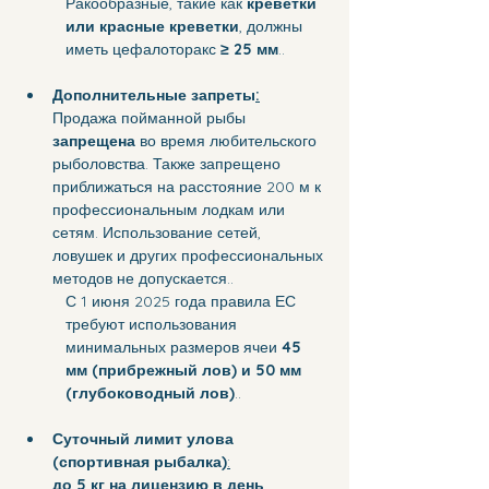
Ракообразные, такие как 
креветки 
или красные креветки
, должны 
иметь цефалоторакс 
≥ 25 мм
..
Дополнительные запреты
:
Продажа пойманной рыбы 
запрещена
 во время любительского 
рыболовства. Также запрещено 
приближаться на расстояние 200 м к 
профессиональным лодкам или 
сетям. Использование сетей, 
ловушек и других профессиональных 
методов не допускается..
С 1 июня 2025 года правила ЕС 
требуют использования 
минимальных размеров ячеи
 45 
мм (прибрежный лов) и 50 мм 
(глубоководный лов)
..
Суточный лимит улова 
(спортивная рыбалка)
:
до 5 кг на лицензию в день
. 