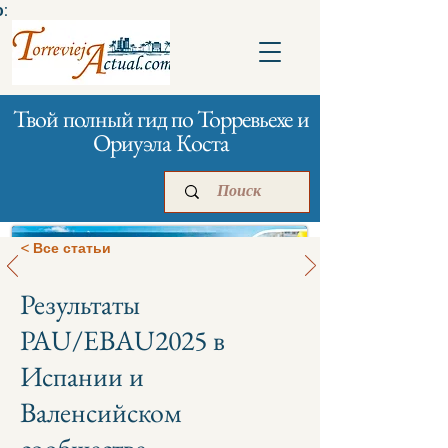
:
Твой полный гид по Торревьехе и
Ориуэла Коста
< Все статьи
Результаты
Главная
Бизнесам
Реклама
PAU/EBAU2025 в
Испании и
Валенсийском