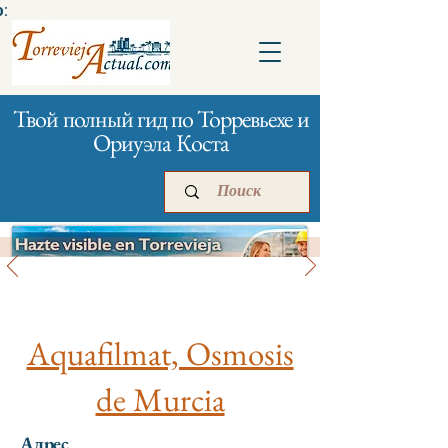
:
Твой полный гид по Торревьехе и
Ориуэла Коста
Твой дом
Главная
Бизнесам
Реклама
Aquafilmat, Osmosis
de Murcia
Адрес