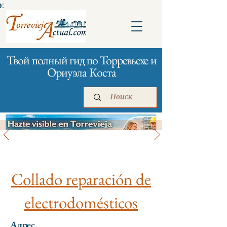
:
Твой полный гид по Торревьехе и
Ориуэла Коста
Твой дом
Главная
Бизнесам
Реклама
Collado reparación de
electrodomésticos
Адрес