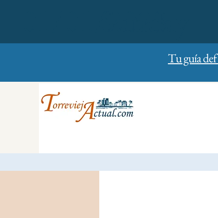
01/01/2023
Sunday
Tu guía def