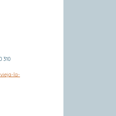
0 310
evieja-la-