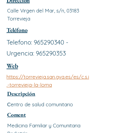
Dirección
Calle Virgen del Mar, s/n, 03183
Torrevieja
Teléfono
Telefono:
965290340
-
Urgencia:
965290353
Web
https://torrevieja.san.gva.es/es/c.s.i
.-torrevieja-la-loma
Descripción
Сentro de salud comunitario
Coment
Medicina Familiar y Comunitaria