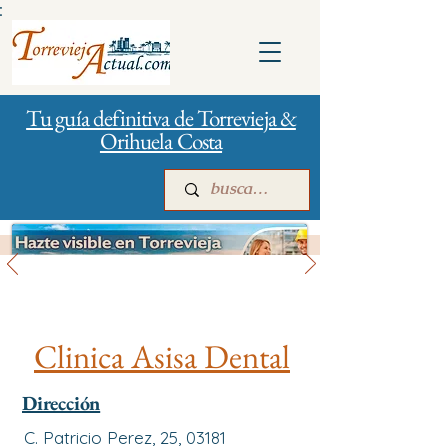
:
Tu guía definitiva de Torrevieja &
Orihuela Costa
Salud
Inicio
Para empresas
Publicidad
Clinica Asisa Dental
Dirección
C. Patricio Perez, 25, 03181