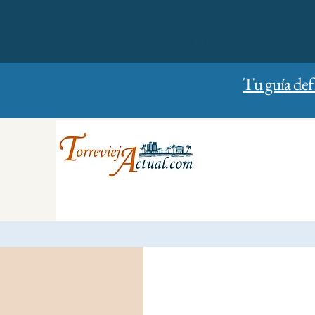
01/01/2023
Sunday
Tu guía def