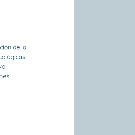
ción de la
icológicas
vo-
nes,