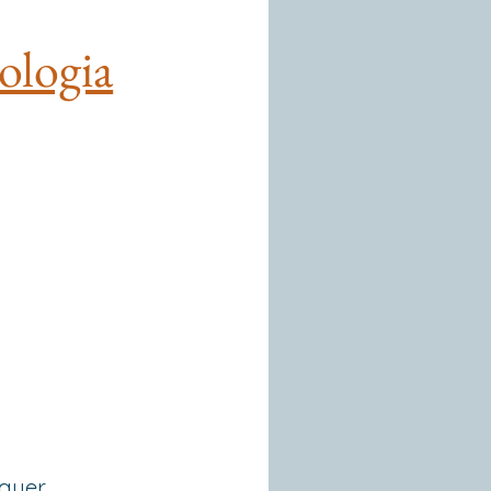
ologia
guer,