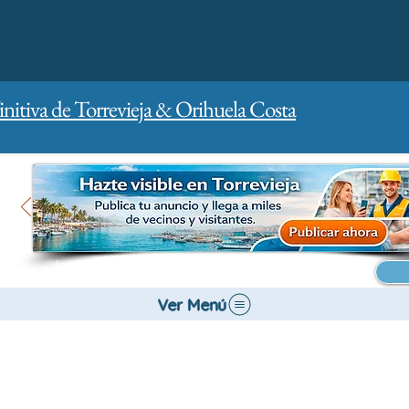
initiva de Torrevieja & Orihuela Costa
Inicio
Para empresas
Publicidad
Ver Menú
Salud