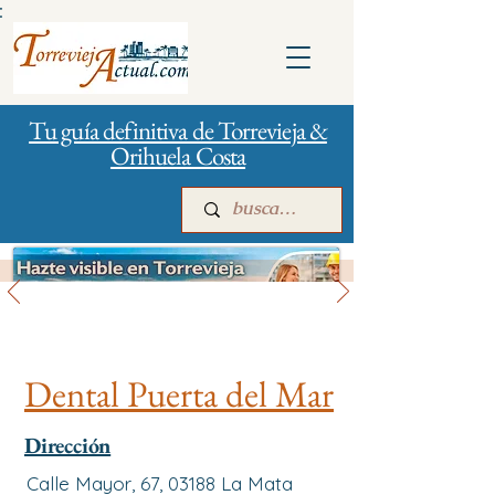
:
Tu guía definitiva de Torrevieja &
Orihuela Costa
Salud
Inicio
Para empresas
Publicidad
Dental Puerta del Mar
Dirección
Calle Mayor, 67, 03188 La Mata