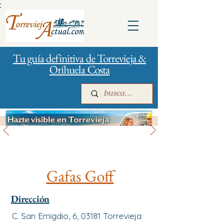
:
Tu guía definitiva de Torrevieja &
Orihuela Costa
Salud
Inicio
Para empresas
Publicidad
Gafas Goff
Dirección
C. San Emigdio, 6, 03181 Torrevieja