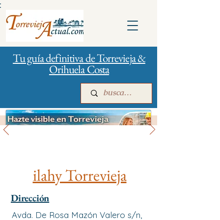
:
Tu guía definitiva de Torrevieja &
Orihuela Costa
Salud
Inicio
Para empresas
Publicidad
ilahy Torrevieja
Dirección
Avda. De Rosa Mazón Valero s/n,