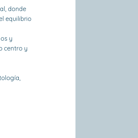
nal, donde
l equilibrio
ios y
o centro y
tología,