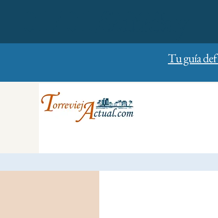
01/01/2023
Sunday
Tu guía def