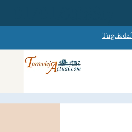
01/01/2023
Sunday
Tu guía def