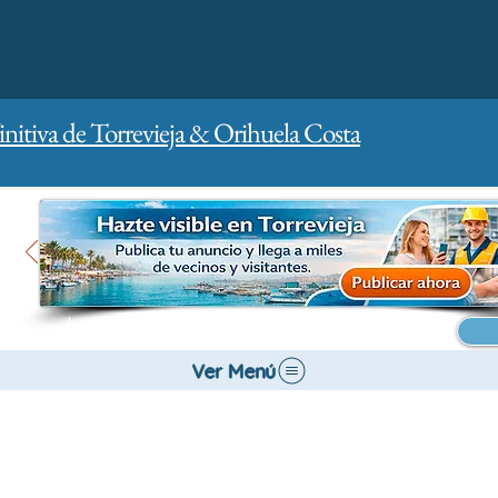
initiva de Torrevieja & Orihuela Costa
Inicio
Para empresas
Publicidad
Ver Menú
Salud