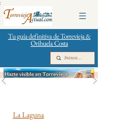
:
Tu guía definitiva de Torrevieja &
Orihuela Costa
Turismo y vacaciones
Inicio
Para empresas
Publicidad
La Laguna