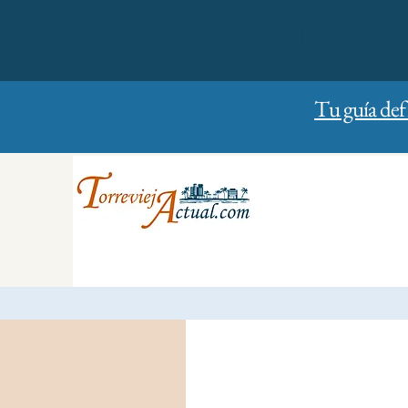
01/01/2023
Sunday
Tu guía def