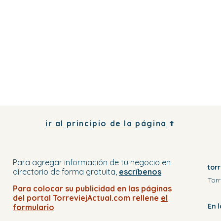
ir al principio de la página
Para agregar información de tu negocio
en
tor
directorio
de forma gratuita,
escríbenos
Torr
Para colocar su publicidad en
las páginas
del portal
TorreviejActual.com rellene
el
En 
formulario