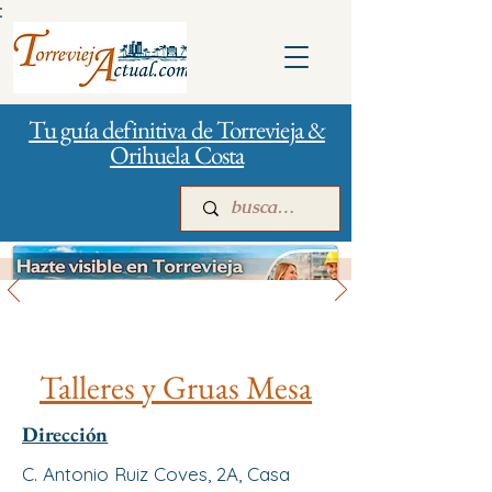
:
Tu guía definitiva de Torrevieja &
Orihuela Costa
Vehículos
Inicio
Para empresas
Publicidad
Talleres y Gruas Mesa
Dirección
C. Antonio Ruiz Coves, 2A, Casa