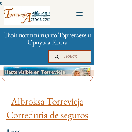
:
Твой полный гид по Торревьехе и
Ориуэла Коста
Банки и страхование
Главная
Бизнесам
Реклама
Albroksa Torrevieja
Correduria de seguros
Адрес