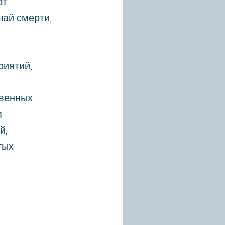
от
чай смерти,
риятий,
,
твенных
я
й,
тых