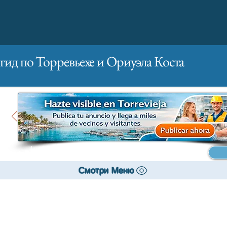
гид по Торревьехе и Ориуэла Коста
Главная
Бизнесам
Реклама
Смотри Меню
Банки и страхование