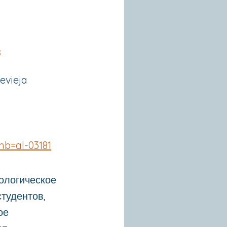
a
evieja
mb=al-03181
ологическое
тудентов,
ое