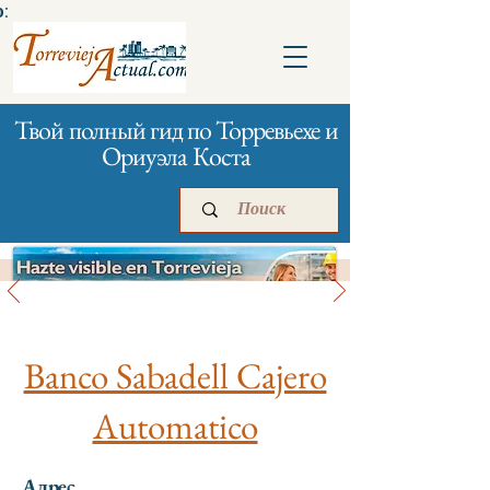
:
Твой полный гид по Торревьехе и
Ориуэла Коста
Банки и страхование
Главная
Бизнесам
Реклама
Banco Sabadell Cajero
Automatico
Адрес