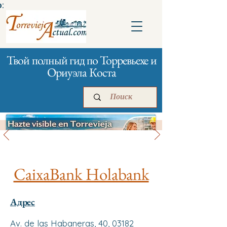
:
Твой полный гид по Торревьехе и
Ориуэла Коста
Банки и страхование
Главная
Бизнесам
Реклама
CaixaBank Holabank
Адрес
Av. de las Habaneras, 40, 03182