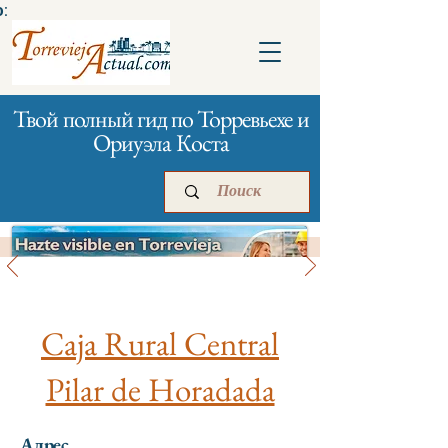
:
Твой полный гид по Торревьехе и
Ориуэла Коста
Банки и страхование
Главная
Бизнесам
Реклама
Caja Rural Central
Pilar de Horadada
Адрес