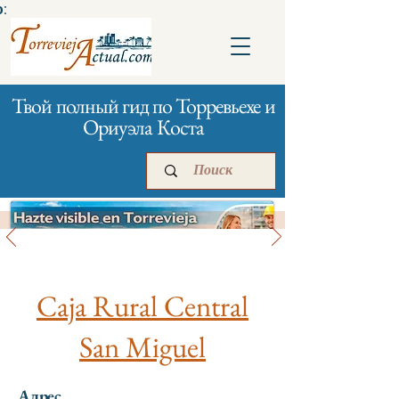
:
Твой полный гид по Торревьехе и
Ориуэла Коста
Банки и страхование
Главная
Бизнесам
Реклама
Caja Rural Central
San Miguel
Адрес