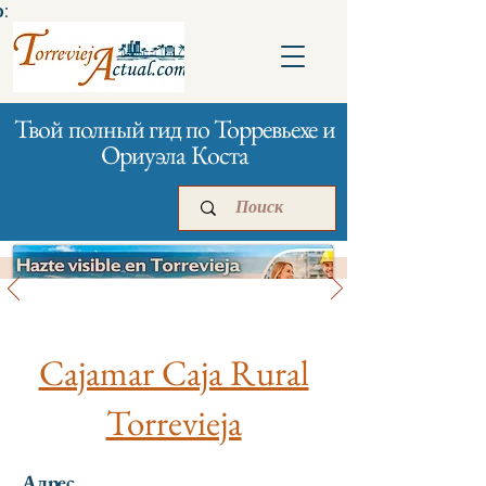
:
Твой полный гид по Торревьехе и
Ориуэла Коста
Банки и страхование
Главная
Бизнесам
Реклама
Cajamar Caja Rural
Torrevieja
Адрес