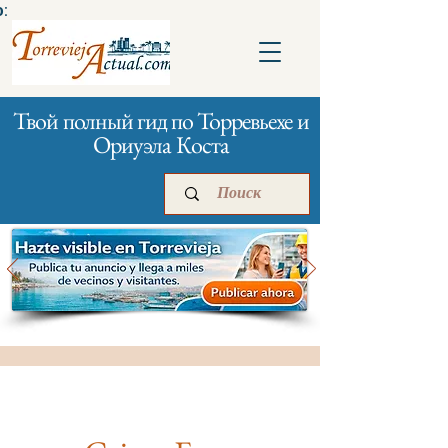
:
Твой полный гид по Торревьехе и
Ориуэла Коста
Главная
Бизнесам
Реклама
Банки и страхование