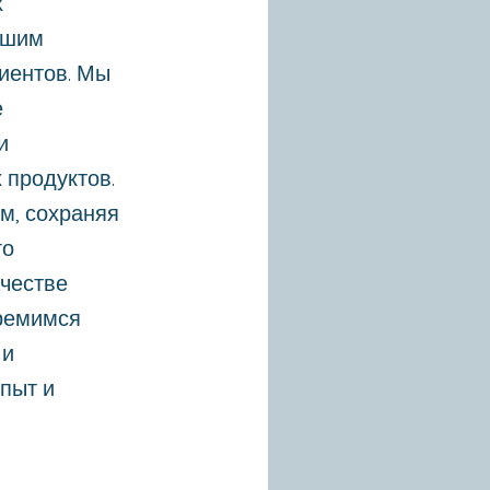
х
ашим
иентов. Мы
е
и
 продуктов.
м, сохраняя
го
ачестве
тремимся
 и
опыт и