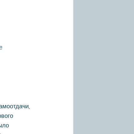
e
самоотдачи,
ового
ыло