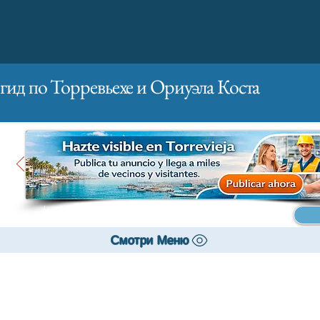
гид по Торревьехе и Ориуэла Коста
Главная
Бизнесам
Реклама
Смотри Меню
Банки и страхование