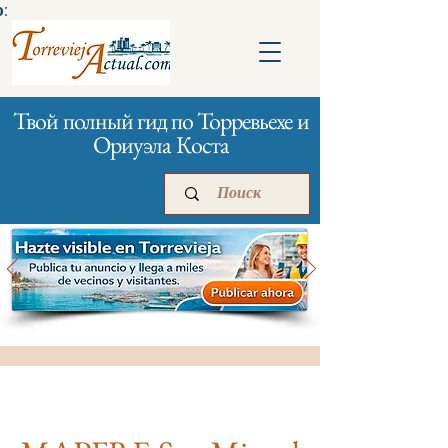
:
Твой полный гид по Торревьехе и
Ориуэла Коста
Главная
Бизнесам
Реклама
Банки и страхование