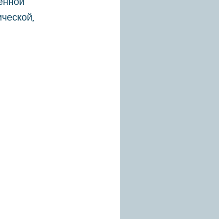
енной
ческой,