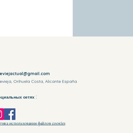
reviejactual@gmail.com
evieja, Orihuela Costa, Alicante España
:
оциальных сетях
ика использования файлов соокіеѕ