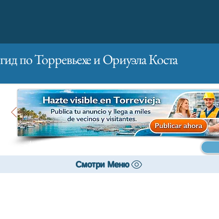
гид по Торревьехе и Ориуэла Коста
Главная
Бизнесам
Реклама
Смотри Меню
Банки и страхование