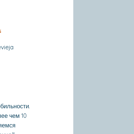
a
evieja
обильности.
ее чем 10
ляемся