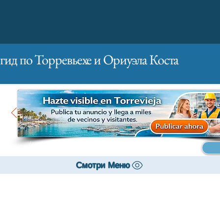
гид по Торревьехе и Ориуэла Коста
Главная
Бизнесам
Реклама
Смотри Меню
Банки и страхование