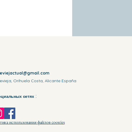
reviejactual@gmail.com
evieja, Orihuela Costa, Alicante España
:
оциальных сетях
ика использования файлов соокіеѕ