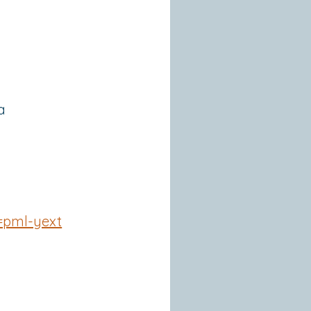
a
pml-yext