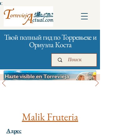
:
Твой полный гид по Торревьехе и
Ориуэла Коста
Все магазины и
шоппинг
Главная
Бизнесам
Реклама
Malik Fruteria
Адрес