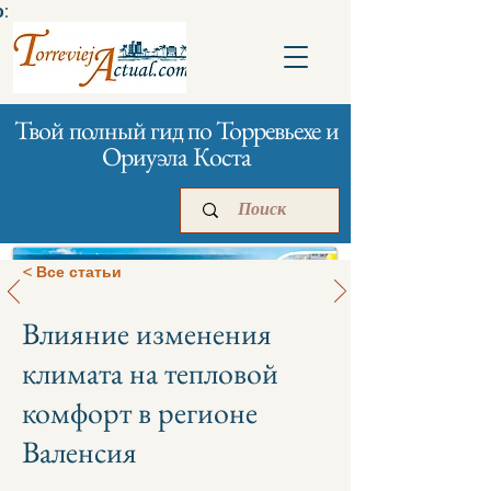
:
Твой полный гид по Торревьехе и
Ориуэла Коста
< Все статьи
Влияние изменения
Главная
Бизнесам
Реклама
климата на тепловой
комфорт в регионе
Валенсия