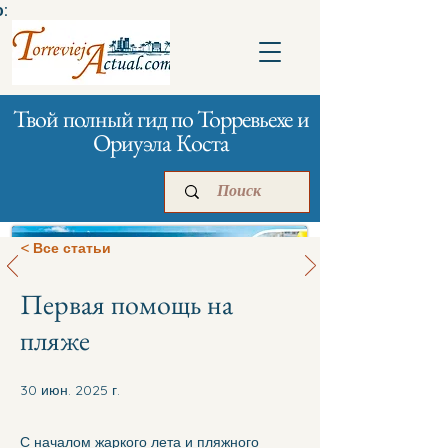
:
Твой полный гид по Торревьехе и
Ориуэла Коста
< Все статьи
Первая помощь на
Главная
Бизнесам
Реклама
пляже
30 июн. 2025 г.
С началом жаркого лета и пляжного 