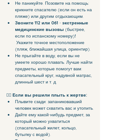
Не паникуйте. Позовите на помощь: 
крикните спасателю (если он есть на 
пляже) или другим отдыхающим.
Звоните 112 или 061
 - 
экстренные 
медицинские вызовы
 (быстрее, 
если по испанскому номеру)
! 
 Укажите точное местоположение 
(пляж, ближайшая улица, ориентир).
Не прыгайте в воду, если вы не 
умеете хорошо плавать. Лучше найти 
предметы, которые помогут вам: 
спасательный круг, надувной матрас, 
длинный шест и т. д.
🏊‍♂️ 
Если вы решили плыть к жертве:
Плывите сзади: запаниковавший 
человек может схватить вас и утопить.
Дайте ему какой-нибудь предмет, за 
который можно ухватиться 
(спасательный жилет, кольцо, 
бутылку с водой).