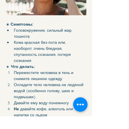
☀️ 
Симптомы:
Головокружение, сильный жар, 
тошнота.
Кожа красная без пота или, 
наоборот, очень бледная, 
спутанность сознания, потеря 
сознания
🔸 
Что делать:
Переместите человека в тень и 
снимите лишнюю одежду.
Охладите тело человека не ледяной 
водой (особенно голову, шею и 
подмышки).
Давайте ему воду понемногу.
Не
 давайте кофе, алкоголь или 
напитки со льдом.
Если он/она теряет сознание, 
немедленно звоните 
112
.