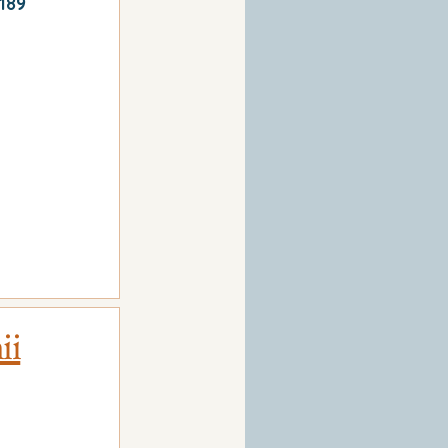
189
ii