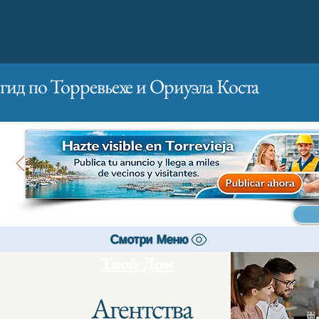
гид по Торревьехе и Ориуэла Коста
Главная
Бизнесам
Реклама
Смотри Меню
Твой Дом
Агентства