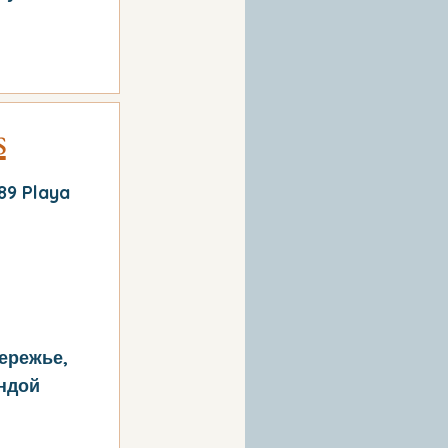
s
189 Playa
ережье,
ндой