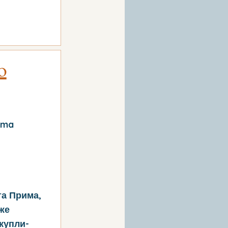
o
rima
та Прима,
же
купли-