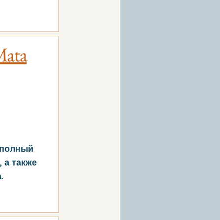
Mata
 полный
 а также
.