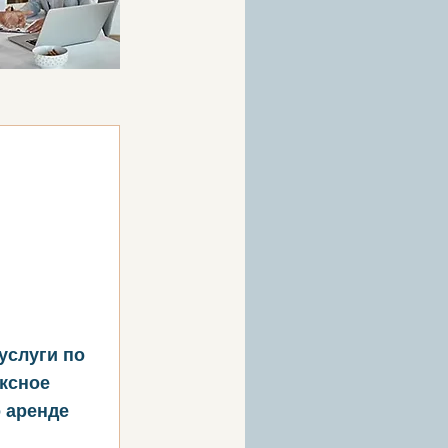
услуги по
ексное
о аренде