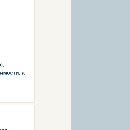
с,
имости, а