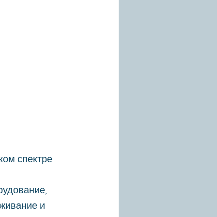
ком спектре
рудование,
уживание и