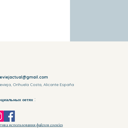
reviejactual@gmail.com
evieja, Orihuela Costa, Alicante España
:
оциальных сетях
ика использования файлов соокіеѕ