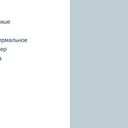
емые
термальное
нер
а