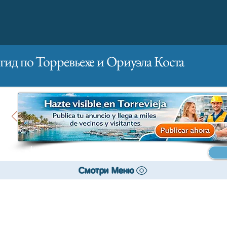
гид по Торревьехе и Ориуэла Коста
Главная
Бизнесам
Реклама
Смотри Меню
Твой дом