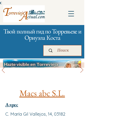
:
Твой полный гид по Торревьехе и
Ориуэла Коста
Твой дом
Главная
Бизнесам
Реклама
Macs abc S.L.
Адрес
C. María Gil Vallejos, 14, 03182