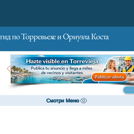
гид по Торревьехе и Ориуэла Коста
Главная
Бизнесам
Реклама
Смотри Меню
Твой дом