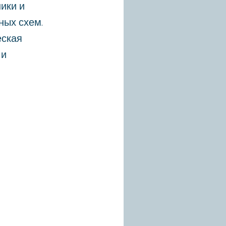
ики и
ных схем.
еская
 и