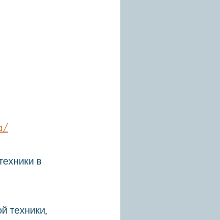
a/
техники в
й техники,