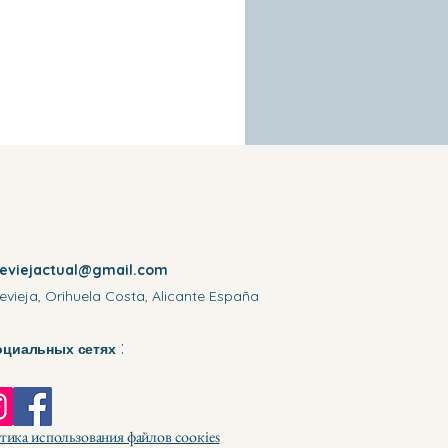
reviejactual@gmail.com
evieja, Orihuela Costa, Alicante España
:
оциальных сетях
ика использования файлов соокіеѕ