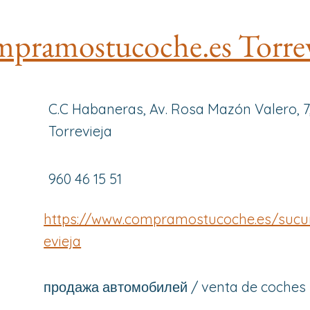
pramostucoche.es Torrev
C.C Habaneras, Av. Rosa Mazón Valero, 7
Torrevieja
960 46 15 51
https://www.compramostucoche.es/sucur
evieja
продажа автомобилей / venta de coches