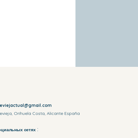
reviejactual@gmail.com
evieja, Orihuela Costa, Alicante España
:
оциальных сетях