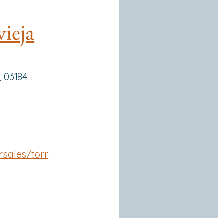
ieja
, 03184
sales/torr