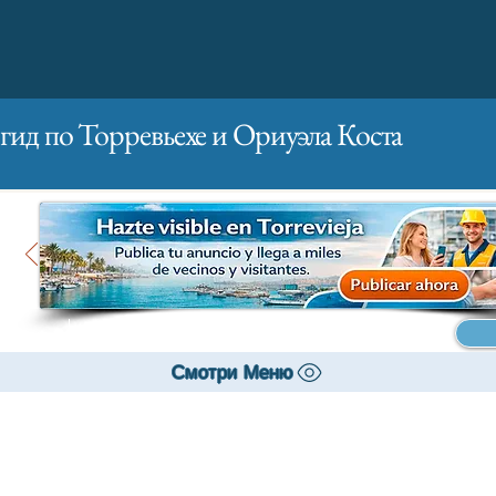
гид по Торревьехе и Ориуэла Коста
Главная
Бизнесам
Реклама
Смотри Меню
транспортное средство